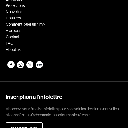
Projections
Romantiques
Science-fiction
Nouvelles
Sports
Thrillers
Dossiers
Comment louer un film ?
Western
À propos
Contact
Décennies
FAQ
About us
1920
1930
1940
1950
1960
1970
1980
1990
2000
2010
Inscription à l'infolettre
2020
Abonnez-vous à notre infolettre pour recevoir les dernières nouvelles
Réalisateur
et connaître les événements incontournables à venir !
(Daniel Grou) Podz
Absa Moussa Sene