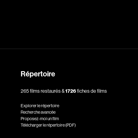
dz
Absa Moussa Sene
Adam Mark
e
Alacchi Carlo
ay Édouard
Albert Geneviève
Alkhalidey Adib
Allard Geneviève
Répertoire
r
Alleyn Jennifer
265 films restaurés &
1726
fiches de films
Anderson Michael
e
Angers Richard
Explorer le répertoire
Annaud Jean-Jacques
Recherche avancée
Proposez-moi un film
Anthian Pierre
Télécharger le répertoire (PDF)
rés
Arcand Paul