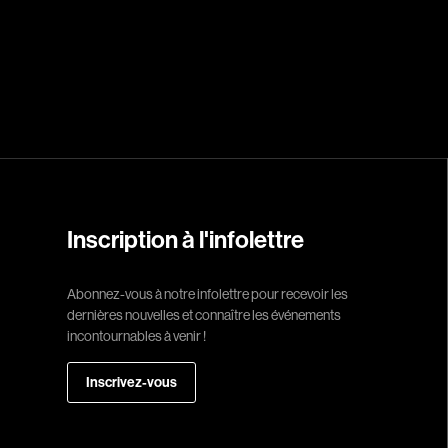
Réalisateur
(Daniel Grou) Po
Adam Camil
Adams Dominiqu
Albernhe Trembl
Aliassa Babek
Allard Gabriel
Inscription à l'infolettre
Allen Jeremy Pete
Abonnez-vous à notre infolettre pour recevoir les
Almond Paul
dernières nouvelles et connaître les événements
André G. Laurain
incontournables à venir !
Angrignon Yves
Inscrivez-vous
Antaki Joseph
Arango Juan And