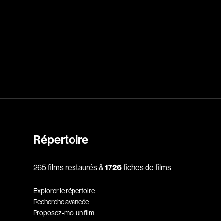
dz
Absa Moussa Sene
Adam Mark
e
Alacchi Carlo
ay Édouard
Albert Geneviève
Alkhalidey Adib
Allard Geneviève
Répertoire
r
Alleyn Jennifer
Anderson Michael
265 films restaurés &
1726
fiches de films
e
Angers Richard
Explorer le répertoire
Annaud Jean-Jacques
Recherche avancée
Anthian Pierre
Proposez-moi un film