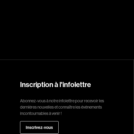
Réalisateur
(Daniel Grou) Po
Adam Camil
Adams Dominiqu
Albernhe Trembl
Aliassa Babek
Allard Gabriel
Inscription à l'infolettre
Allen Jeremy Pete
Almond Paul
Abonnez-vous à notre infolettre pour recevoir les
dernières nouvelles et connaître les événements
André G. Laurain
incontournables à venir !
Angrignon Yves
Antaki Joseph
Inscrivez-vous