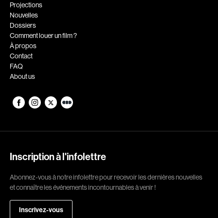
Romantiques
Science-fiction
Projections
Nouvelles
Sports
Thrillers
Dossiers
Western
Comment louer un film ?
À propos
Décennies
Contact
FAQ
1920
1930
About us
1940
1950
1960
1970
1980
1990
2000
2010
2020
Inscription à l'infolettre
Réalisateur
Abonnez-vous à notre infolettre pour recevoir les dernières nouvelles
et connaître les événements incontournables à venir !
(Daniel Grou) Podz
Absa Moussa Sene
Adam Camil
Adam Mark
Inscrivez-vous