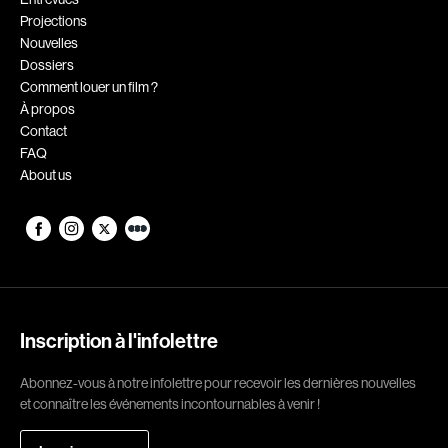
Projections
Romantiques
Science-fiction
Nouvelles
Sports
Thrillers
Dossiers
Comment louer un film ?
Western
À propos
Contact
Décennies
FAQ
About us
1920
1930
1940
1950
1960
1970
1980
1990
2000
2010
Inscription à l'infolettre
2020
Abonnez-vous à notre infolettre pour recevoir les dernières nouvelles
Réalisateur
et connaître les événements incontournables à venir !
(Daniel Grou) Podz
Absa Moussa Sene