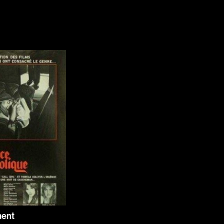
Jeunesse
Policiers
Science-fiction
Thrillers
1930
1950
1970
1990
2010
ment