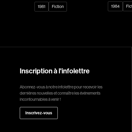
1984
Fic
1981
Fiction
Réalisateur
(Daniel Grou) Po
Adam Camil
Adams Dominiqu
Albernhe Trembl
Aliassa Babek
Allard Gabriel
Inscription à l'infolettre
Allen Jeremy Pete
Abonnez-vous à notre infolettre pour recevoir les
Almond Paul
dernières nouvelles et connaître les événements
André G. Laurain
incontournables à venir !
Angrignon Yves
Inscrivez-vous
Antaki Joseph
Arango Juan And