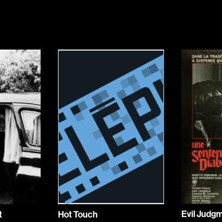
Indépendants
Musicaux
Romantiques
Sports
Western
Décennies
Recherche par mots-clés
Films, personnes, entrevues, bandes annonces ...
1920
1940
1960
1980
2000
2020
Evil Judg
t
Hot Touch