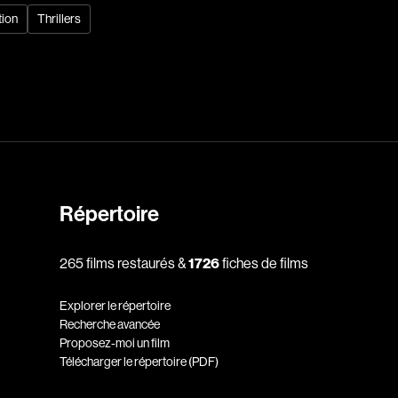
tion
Thrillers
dz
Absa Moussa Sene
Adam Mark
e
Alacchi Carlo
ay Édouard
Albert Geneviève
Alkhalidey Adib
Allard Geneviève
Répertoire
r
Alleyn Jennifer
265 films restaurés &
1726
fiches de films
Anderson Michael
e
Angers Richard
Explorer le répertoire
Annaud Jean-Jacques
Recherche avancée
Proposez-moi un film
Anthian Pierre
Télécharger le répertoire (PDF)
rés
Arcand Paul