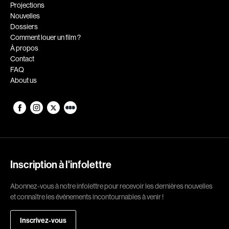
Romantiques
Science-fiction
Projections
Nouvelles
Sports
Thrillers
Dossiers
Western
Comment louer un film ?
À propos
Décennies
Contact
FAQ
1920
1930
About us
1940
1950
1960
1970
1980
1990
2000
2010
2020
Inscription à l'infolettre
Réalisateur
Abonnez-vous à notre infolettre pour recevoir les dernières nouvelles
et connaître les événements incontournables à venir !
(Daniel Grou) Podz
Absa Moussa Sene
Adam Camil
Adam Mark
Inscrivez-vous