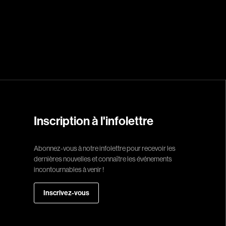
Réalisateur
(Daniel Grou) Po
Adam Camil
Adams Dominiqu
Albernhe Trembl
Aliassa Babek
Allard Gabriel
Inscription à l'infolettre
Allen Jeremy Pete
Abonnez-vous à notre infolettre pour recevoir les
Almond Paul
dernières nouvelles et connaître les événements
André G. Laurain
incontournables à venir !
Angrignon Yves
Inscrivez-vous
Antaki Joseph
Arango Juan And