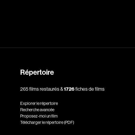
dz
Absa Moussa Sene
Adam Mark
e
Alacchi Carlo
ay Édouard
Albert Geneviève
Alkhalidey Adib
Allard Geneviève
Répertoire
r
Alleyn Jennifer
265 films restaurés &
1726
fiches de films
Anderson Michael
e
Angers Richard
Explorer le répertoire
Annaud Jean-Jacques
Recherche avancée
Proposez-moi un film
Anthian Pierre
Télécharger le répertoire (PDF)
rés
Arcand Paul