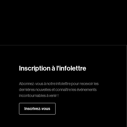
Réalisateur
(Daniel Grou) Po
Adam Camil
Adams Dominiqu
Albernhe Trembl
Aliassa Babek
Allard Gabriel
Inscription à l'infolettre
Allen Jeremy Pete
Abonnez-vous à notre infolettre pour recevoir les
Almond Paul
dernières nouvelles et connaître les événements
André G. Laurain
incontournables à venir !
Angrignon Yves
Inscrivez-vous
Antaki Joseph
Arango Juan And