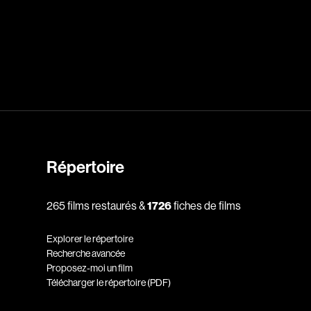
dz
Absa Moussa Sene
Adam Mark
e
Alacchi Carlo
ay Édouard
Albert Geneviève
Alkhalidey Adib
Allard Geneviève
Répertoire
r
Alleyn Jennifer
265 films restaurés &
1726
fiches de films
Anderson Michael
e
Angers Richard
Explorer le répertoire
Annaud Jean-Jacques
Recherche avancée
Proposez-moi un film
Anthian Pierre
Télécharger le répertoire (PDF)
rés
Arcand Paul