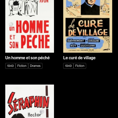
Explorer par
Genres
Action
Amateurs
Animation
Art
Aventure
Biographiques
Comédies
Comédies musicales
Un homme et son péché
Le curé de village
Documentaires
Drames
1949
Fiction
Drames
1949
Fiction
Érotiques
Étudiants
Famille
Fantastiques
Fiction
Guerre
Historiques
Horreur
Indépendants
Jeunesse
Musicaux
Policiers