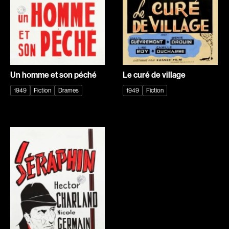
Adams Dominique
Alacchi Carlo
Albernhe Tremblay Édouard
Albert Geneviève
Aliassa Babek
Alkhalidey Adib
Recherche par mots-clés
Allard Gabriel
Allard Geneviève
Films, personnes, entrevues, bandes annonces ...
Allen Jeremy Peter
Alleyn Jennifer
Un homme et son péché
Le curé de village
Almond Paul
Anderson Michael
1949
Fiction
Drames
1949
Fiction
André G. Lauraine
Angers Richard
Angrignon Yves
Annaud Jean-Jacques
Antaki Joseph
Anthian Pierre
Arango Juan Andrés
Arcand Paul
Arcand Denys
Archambault Louise
Archambault Sylvain
Arsenault Mychel
Arseneau Bussières Philippe
Arsin Jean
Arson Ann
Asselin Olivier
Asselin Jean-François
Attenborough Richard