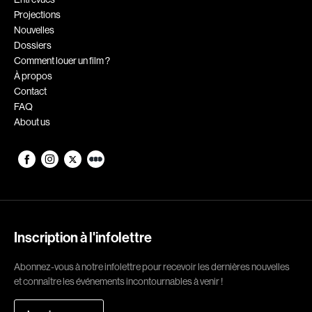
Projections
Romantiques
Science-fiction
Nouvelles
Sports
Thrillers
Dossiers
Comment louer un film ?
Western
À propos
Contact
Décennies
FAQ
About us
1920
1930
1940
1950
1960
1970
1980
1990
2000
2010
Inscription à l'infolettre
2020
Abonnez-vous à notre infolettre pour recevoir les dernières nouvelles
Réalisateur
et connaître les événements incontournables à venir !
(Daniel Grou) Podz
Absa Moussa Sene