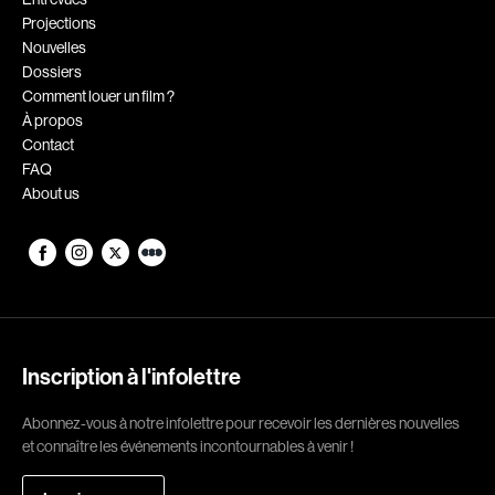
Projections
Romantiques
Science-fiction
Nouvelles
Sports
Thrillers
Dossiers
Comment louer un film ?
Western
À propos
Contact
Décennies
FAQ
About us
1920
1930
1940
1950
1960
1970
1980
1990
2000
2010
Inscription à l'infolettre
2020
Abonnez-vous à notre infolettre pour recevoir les dernières nouvelles
Réalisateur
et connaître les événements incontournables à venir !
(Daniel Grou) Podz
Absa Moussa Sene