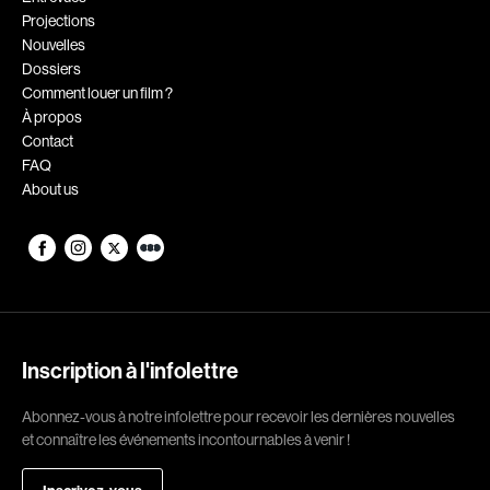
Projections
Romantiques
Science-fiction
Nouvelles
Sports
Thrillers
Dossiers
Comment louer un film ?
Western
À propos
Contact
Décennies
FAQ
About us
1920
1930
1940
1950
1960
1970
1980
1990
2000
2010
Inscription à l'infolettre
2020
Abonnez-vous à notre infolettre pour recevoir les dernières nouvelles
Réalisateur
et connaître les événements incontournables à venir !
(Daniel Grou) Podz
Absa Moussa Sene