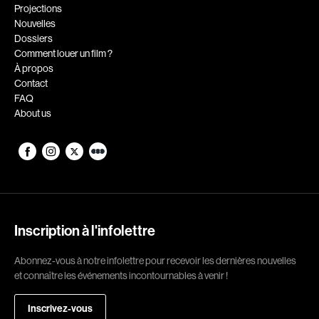
Romantiques
Science-fiction
Projections
Nouvelles
Sports
Thrillers
Dossiers
Western
Comment louer un film ?
À propos
Décennies
Contact
FAQ
1920
1930
About us
1940
1950
1960
1970
1980
1990
2000
2010
2020
Inscription à l'infolettre
Réalisateur
Abonnez-vous à notre infolettre pour recevoir les dernières nouvelles
et connaître les événements incontournables à venir !
(Daniel Grou) Podz
Absa Moussa Sene
Adam Camil
Adam Mark
Inscrivez-vous