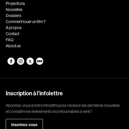
Romantiques
Science-fiction
Projections
Nouvelles
Sports
Thrillers
Dossiers
Western
Comment louer un film ?
À propos
Décennies
Contact
FAQ
1920
1930
About us
1940
1950
1960
1970
1980
1990
2000
2010
2020
Inscription à l'infolettre
Réalisateur
Abonnez-vous à notre infolettre pour recevoir les dernières nouvelles
et connaître les événements incontournables à venir !
(Daniel Grou) Podz
Absa Moussa Sene
Adam Camil
Adam Mark
Inscrivez-vous