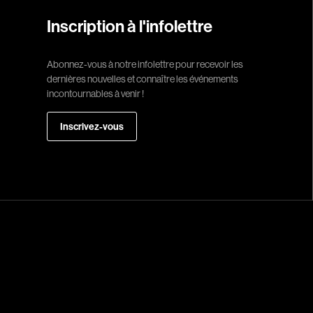
Recherche par mots-clés
Historiques
About us
Inscription à l'infolettre
Films, personnes, entrevues, bandes annonces ...
Indépendants
Musicaux
Abonnez-vous à notre infolettre pour recevoir les
Romantiques
dernières nouvelles et connaître les événements
Sports
incontournables à venir !
Western
Inscrivez-vous
Décennies
1920
1940
1960
1980
2000
2020