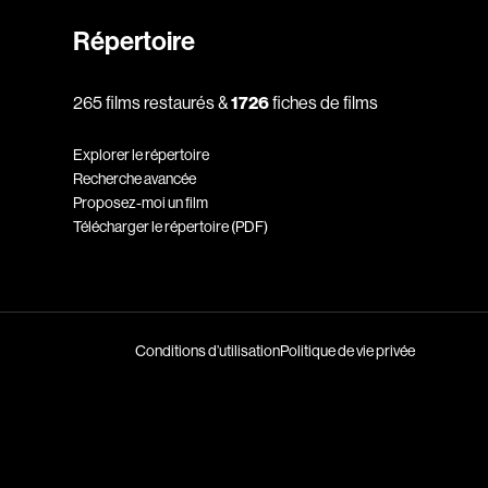
Horreur
Répertoire
Jeunesse
Policiers
265 films restaurés &
1726
fiches de films
Science-fiction
Thrillers
Explorer le répertoire
Recherche avancée
Proposez-moi un film
Télécharger le répertoire (PDF)
1930
1950
Conditions d’utilisation
Politique de vie privée
1970
1990
2010