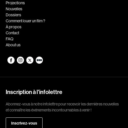
Romantiques
Science-fiction
Projections
Nouvelles
Sports
Thrillers
Dossiers
Western
Comment louer un film ?
À propos
Décennies
Contact
FAQ
1920
1930
About us
1940
1950
1960
1970
1980
1990
2000
2010
2020
Inscription à l'infolettre
Réalisateur
Abonnez-vous à notre infolettre pour recevoir les dernières nouvelles
et connaître les événements incontournables à venir !
(Daniel Grou) Podz
Absa Moussa Sene
Adam Camil
Adam Mark
Inscrivez-vous