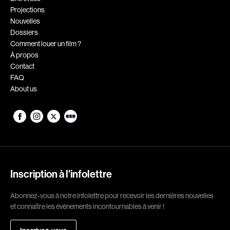
Projections
Romantiques
Science-fiction
Nouvelles
Sports
Thrillers
Dossiers
Comment louer un film ?
Western
À propos
Contact
Décennies
FAQ
About us
1920
1930
1940
1950
1960
1970
1980
1990
2000
2010
Inscription à l'infolettre
2020
Abonnez-vous à notre infolettre pour recevoir les dernières nouvelles
Réalisateur
et connaître les événements incontournables à venir !
(Daniel Grou) Podz
Absa Moussa Sene