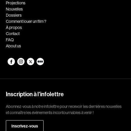
Romantiques
Science-fiction
Projections
Nouvelles
Sports
Thrillers
Dossiers
Western
Comment louer un film ?
À propos
Décennies
Contact
FAQ
1920
1930
About us
1940
1950
1960
1970
1980
1990
2000
2010
2020
Inscription à l'infolettre
Réalisateur
Abonnez-vous à notre infolettre pour recevoir les dernières nouvelles
et connaître les événements incontournables à venir !
(Daniel Grou) Podz
Absa Moussa Sene
Adam Camil
Adam Mark
Inscrivez-vous