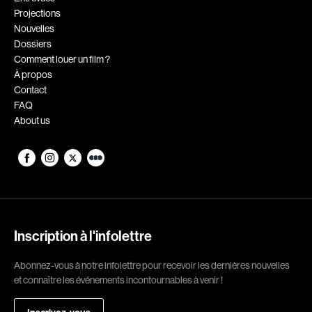
Projections
Romantiques
Science-fiction
Nouvelles
Sports
Thrillers
Dossiers
Comment louer un film ?
Western
À propos
Contact
Décennies
FAQ
About us
1920
1930
1940
1950
1960
1970
1980
1990
2000
2010
Inscription à l'infolettre
2020
Abonnez-vous à notre infolettre pour recevoir les dernières nouvelles
Réalisateur
et connaître les événements incontournables à venir !
(Daniel Grou) Podz
Absa Moussa Sene