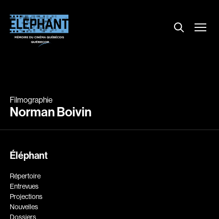
Menu
Explorer le répertoire
Projections
Entrevues
Nouvelles
Filmographie
À propos
Norman Boivin
Dossiers
Comment louer un film ?
Contact
Éléphant
FAQ
Répertoire
About us
Entrevues
Projections
Nouvelles
Dossiers