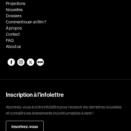
Romantiques
Science-fiction
Projections
Nouvelles
Sports
Thrillers
Dossiers
Western
Comment louer un film ?
À propos
Décennies
Contact
FAQ
1920
1930
About us
1940
1950
1960
1970
1980
1990
2000
2010
2020
Inscription à l'infolettre
Réalisateur
Abonnez-vous à notre infolettre pour recevoir les dernières nouvelles
et connaître les événements incontournables à venir !
(Daniel Grou) Podz
Absa Moussa Sene
Adam Camil
Adam Mark
Inscrivez-vous