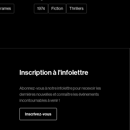
rames
1974
Fiction
Thrillers
Réalisateur
(Daniel Grou) Po
Adam Camil
Adams Dominiqu
Albernhe Trembl
Aliassa Babek
Inscription à l'infolettre
Allard Gabriel
Allen Jeremy Pete
Abonnez-vous à notre infolettre pour recevoir les
dernières nouvelles et connaître les événements
Almond Paul
incontournables à venir !
André G. Laurain
Angrignon Yves
Inscrivez-vous
Antaki Joseph