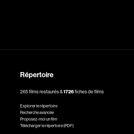
dz
Absa Moussa Sene
Adam Mark
e
Alacchi Carlo
ay Édouard
Albert Geneviève
Alkhalidey Adib
Répertoire
Allard Geneviève
r
Alleyn Jennifer
265 films restaurés &
1726
fiches de films
Anderson Michael
Explorer le répertoire
e
Angers Richard
Recherche avancée
Annaud Jean-Jacques
Proposez-moi un film
Télécharger le répertoire (PDF)
Anthian Pierre