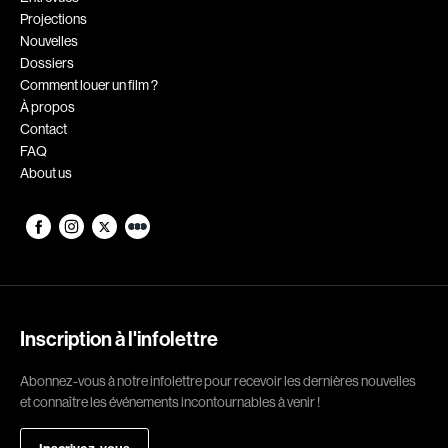
Projections
Romantiques
Science-fiction
Nouvelles
Sports
Thrillers
Dossiers
Comment louer un film ?
Western
À propos
Contact
Décennies
FAQ
About us
1920
1930
1940
1950
1960
1970
1980
1990
2000
2010
Inscription à l'infolettre
2020
Abonnez-vous à notre infolettre pour recevoir les dernières nouvelles
Réalisateur
et connaître les événements incontournables à venir !
(Daniel Grou) Podz
Absa Moussa Sene