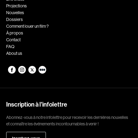
Projections
Romantiques
Science-fiction
Nouvelles
Sports
Thrillers
Dossiers
Comment louer un film ?
Western
À propos
Contact
Décennies
FAQ
About us
1920
1930
1940
1950
1960
1970
1980
1990
2000
2010
Inscription à l'infolettre
2020
Abonnez-vous à notre infolettre pour recevoir les dernières nouvelles
Réalisateur
et connaître les événements incontournables à venir !
(Daniel Grou) Podz
Absa Moussa Sene