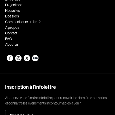
Projections
Romantiques
Science-fiction
Nouvelles
Sports
Thrillers
Dossiers
Comment louer un film ?
Western
À propos
Contact
Décennies
FAQ
About us
1920
1930
1940
1950
1960
1970
1980
1990
2000
2010
Inscription à l'infolettre
2020
Abonnez-vous à notre infolettre pour recevoir les dernières nouvelles
Réalisateur
et connaître les événements incontournables à venir !
(Daniel Grou) Podz
Absa Moussa Sene