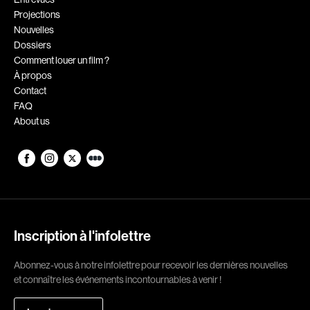
Projections
Romantiques
Science-fiction
Nouvelles
Sports
Thrillers
Dossiers
Comment louer un film ?
Western
À propos
Contact
Décennies
FAQ
About us
1920
1930
1940
1950
1960
1970
1980
1990
2000
2010
Inscription à l'infolettre
2020
Abonnez-vous à notre infolettre pour recevoir les dernières nouvelles
Réalisateur
et connaître les événements incontournables à venir !
(Daniel Grou) Podz
Absa Moussa Sene