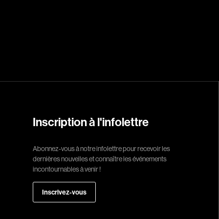
Réalisateur
(Daniel Grou) Po
Adam Camil
Adams Dominiqu
Albernhe Trembl
Aliassa Babek
Inscription à l'infolettre
Allard Gabriel
Allen Jeremy Pete
Abonnez-vous à notre infolettre pour recevoir les
dernières nouvelles et connaître les événements
Almond Paul
incontournables à venir !
André G. Laurain
Angrignon Yves
Inscrivez-vous
Antaki Joseph