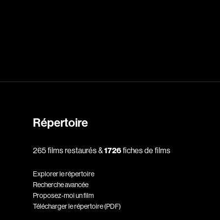
dz
Absa Moussa Sene
Adam Mark
e
Alacchi Carlo
ay Édouard
Albert Geneviève
Alkhalidey Adib
Répertoire
Allard Geneviève
r
Alleyn Jennifer
265 films restaurés &
1726
fiches de films
Anderson Michael
Explorer le répertoire
e
Angers Richard
Recherche avancée
Annaud Jean-Jacques
Proposez-moi un film
Télécharger le répertoire (PDF)
Anthian Pierre