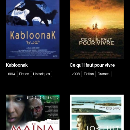
Explorer par
Genres
Action
Amateurs
Animation
Art
Aventure
Biographiques
Comédies
Comédies musicales
Kabloonak
Ce qu'il faut pour vivre
Documentaires
Drames
1994
Fiction
Historiques
2008
Fiction
Drames
Érotiques
Étudiants
Famille
Fantastiques
Fiction
Guerre
Historiques
Horreur
Indépendants
Jeunesse
Musicaux
Policiers