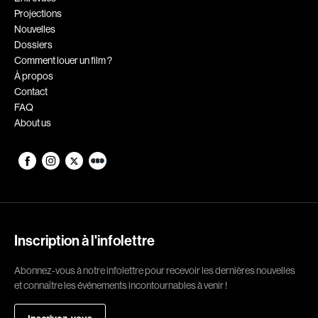
Projections
Romantiques
Science-fiction
Nouvelles
Sports
Thrillers
Dossiers
Comment louer un film ?
Western
À propos
Contact
Décennies
FAQ
About us
1920
1930
1940
1950
1960
1970
1980
1990
2000
2010
Inscription à l'infolettre
2020
Abonnez-vous à notre infolettre pour recevoir les dernières nouvelles
Réalisateur
et connaître les événements incontournables à venir !
(Daniel Grou) Podz
Absa Moussa Sene