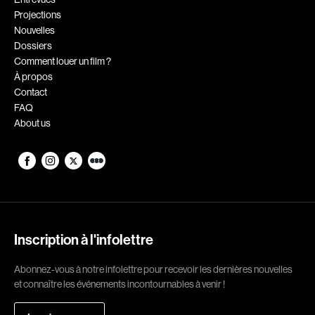
Projections
Romantiques
Science-fiction
Nouvelles
Sports
Thrillers
Dossiers
Comment louer un film ?
Western
À propos
Contact
Décennies
FAQ
About us
1920
1930
1940
1950
1960
1970
1980
1990
2000
2010
Inscription à l'infolettre
2020
Abonnez-vous à notre infolettre pour recevoir les dernières nouvelles
Réalisateur
et connaître les événements incontournables à venir !
(Daniel Grou) Podz
Absa Moussa Sene