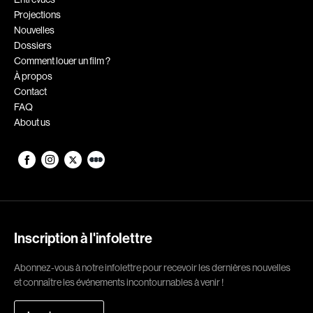
Projections
Romantiques
Science-fiction
Nouvelles
Sports
Thrillers
Dossiers
Comment louer un film ?
Western
À propos
Contact
Décennies
FAQ
About us
1920
1930
1940
1950
1960
1970
1980
1990
2000
2010
Inscription à l'infolettre
2020
Abonnez-vous à notre infolettre pour recevoir les dernières nouvelles
Réalisateur
et connaître les événements incontournables à venir !
(Daniel Grou) Podz
Absa Moussa Sene