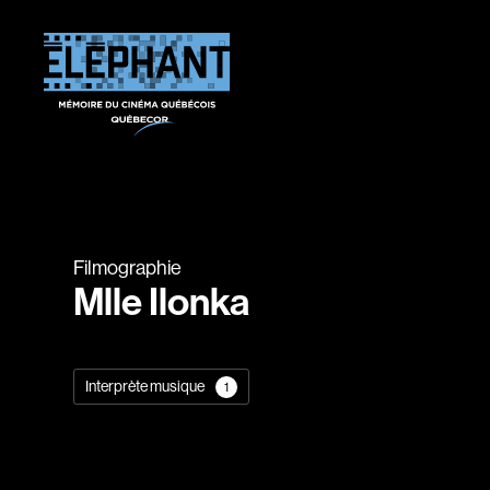
Filmographie
Mlle Ilonka
Interprète musique
1