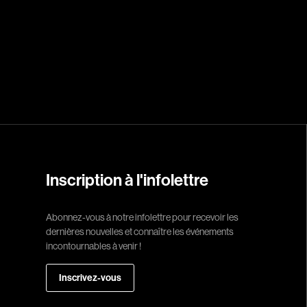
Réalisateur
(Daniel Grou) Po
Adam Camil
Adams Dominiqu
Albernhe Trembl
Aliassa Babek
Allard Gabriel
Inscription à l'infolettre
Allen Jeremy Pete
Almond Paul
Abonnez-vous à notre infolettre pour recevoir les
André G. Laurain
dernières nouvelles et connaître les événements
Angrignon Yves
incontournables à venir !
Antaki Joseph
Inscrivez-vous
Arango Juan And