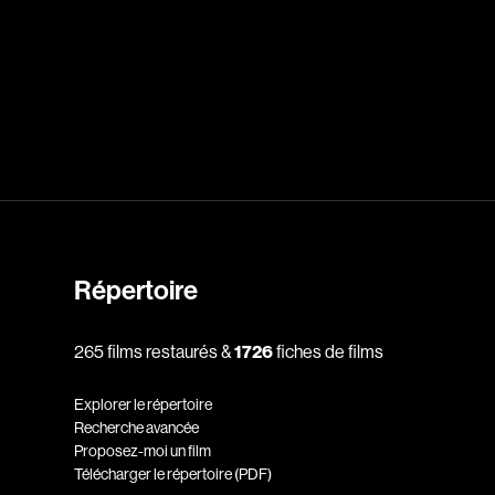
dz
Absa Moussa Sene
Adam Mark
e
Alacchi Carlo
ay Édouard
Albert Geneviève
Alkhalidey Adib
Allard Geneviève
Répertoire
r
Alleyn Jennifer
Anderson Michael
265 films restaurés &
1726
fiches de films
e
Angers Richard
Annaud Jean-Jacques
Explorer le répertoire
Recherche avancée
Anthian Pierre
Proposez-moi un film
rés
Arcand Paul
Télécharger le répertoire (PDF)