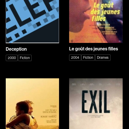
Romantiques
Science-fiction
Sports
Thrillers
Western
Décennies
Le goût des jeunes filles
Deception
1920
1930
2004
Fiction
Drames
2000
Fiction
1940
1950
1960
1970
1980
1990
2000
2010
2020
Réalisateur
(Daniel Grou) Podz
Absa Moussa Sene