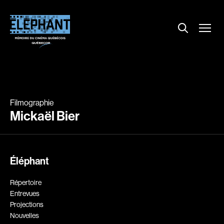
Menu
Explorer le répertoire
Projections
Entrevues
Nouvelles
Filmographie
À propos
Mickaël Bier
Dossiers
Comment louer un film ?
Éléphant
Contact
FAQ
Répertoire
About us
Entrevues
Projections
Nouvelles