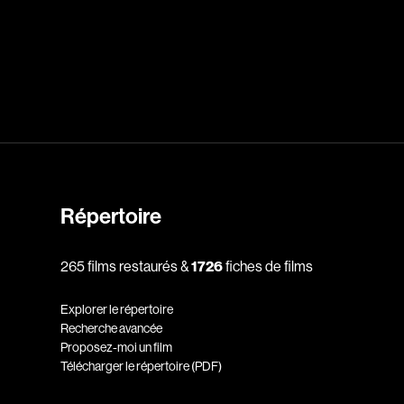
dz
Absa Moussa Sene
Adam Mark
e
Alacchi Carlo
ay Édouard
Albert Geneviève
Alkhalidey Adib
Allard Geneviève
Répertoire
r
Alleyn Jennifer
265 films restaurés &
1726
fiches de films
Anderson Michael
e
Angers Richard
Explorer le répertoire
Annaud Jean-Jacques
Recherche avancée
Proposez-moi un film
Anthian Pierre
Télécharger le répertoire (PDF)
rés
Arcand Paul