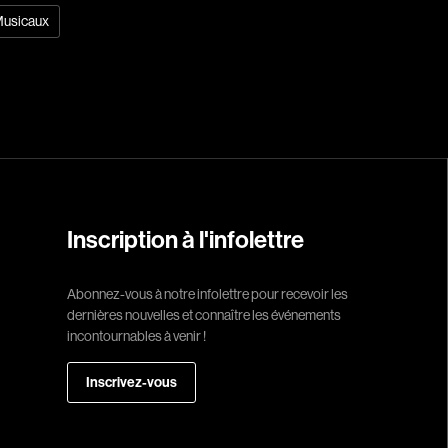
usicaux
Réalisateur
(Daniel Grou) Po
Adam Camil
Adams Dominiqu
Albernhe Trembl
Aliassa Babek
Allard Gabriel
Inscription à l'infolettre
Allen Jeremy Pete
Abonnez-vous à notre infolettre pour recevoir les
Almond Paul
dernières nouvelles et connaître les événements
André G. Laurain
incontournables à venir !
Angrignon Yves
Inscrivez-vous
Antaki Joseph
Arango Juan And