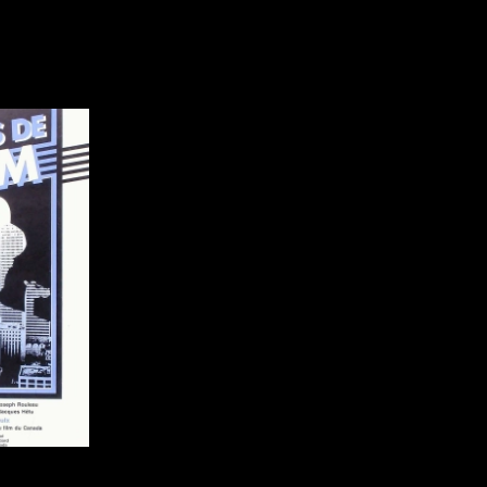
Indépendants
Musicaux
Romantiques
Sports
Western
Décennies
Recherche par mots-clés
Films, personnes, entrevues, bandes annonces ...
1920
1940
1960
1980
2000
2020