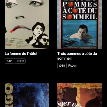
Explorer par
Genres
Action
Amateurs
Animation
Art
Aventure
Biographiques
Comédies
Comédies musicales
La femme de l'hôtel
Trois pommes à côté du
sommeil
Documentaires
Drames
1984
Fiction
1989
Fiction
Érotiques
Étudiants
Famille
Fantastiques
Fiction
Guerre
Historiques
Horreur
Indépendants
Jeunesse
Musicaux
Policiers