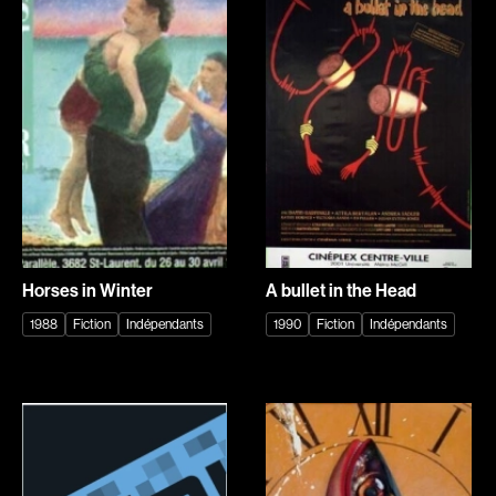
Romantiques
Science-fiction
Sports
Thrillers
Western
Décennies
1920
1930
1940
1950
1960
1970
Horses in Winter
A bullet in the Head
1980
1990
1988
Fiction
Indépendants
1990
Fiction
Indépendants
2000
2010
2020
Réalisateur
(Daniel Grou) Podz
Absa Moussa Sene