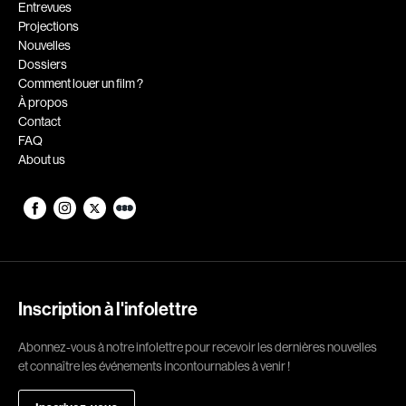
Romantiques
Science-fiction
Entrevues
Projections
Sports
Thrillers
Nouvelles
Western
Dossiers
Comment louer un film ?
À propos
Décennies
Contact
1920
1930
FAQ
About us
1940
1950
1960
1970
1980
1990
2000
2010
2020
Inscription à l'infolettre
Réalisateur
Abonnez-vous à notre infolettre pour recevoir les dernières nouvelles
(Daniel Grou) Podz
Absa Moussa Sene
et connaître les événements incontournables à venir !
Adam Camil
Adam Mark