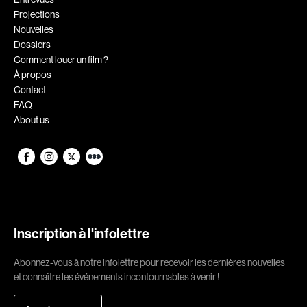
Projections
Romantiques
Science-fiction
Nouvelles
Sports
Thrillers
Dossiers
Comment louer un film ?
Western
À propos
Contact
Décennies
FAQ
About us
1920
1930
1940
1950
1960
1970
1980
1990
2000
2010
Inscription à l'infolettre
2020
Abonnez-vous à notre infolettre pour recevoir les dernières nouvelles
Réalisateur
et connaître les événements incontournables à venir !
(Daniel Grou) Podz
Absa Moussa Sene