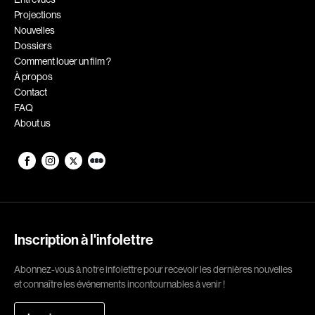
Projections
Romantiques
Science-fiction
Nouvelles
Sports
Thrillers
Dossiers
Comment louer un film ?
Western
À propos
Contact
Décennies
FAQ
About us
1920
1930
1940
1950
1960
1970
1980
1990
2000
2010
Inscription à l'infolettre
2020
Abonnez-vous à notre infolettre pour recevoir les dernières nouvelles
Réalisateur
et connaître les événements incontournables à venir !
(Daniel Grou) Podz
Absa Moussa Sene