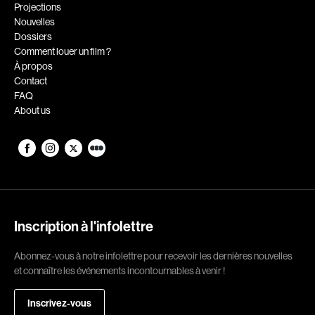
Romantiques
Science-fiction
Projections
Nouvelles
Sports
Thrillers
Dossiers
Western
Comment louer un film ?
À propos
Décennies
Contact
FAQ
1920
1930
About us
1940
1950
1960
1970
1980
1990
2000
2010
2020
Inscription à l'infolettre
Réalisateur
Abonnez-vous à notre infolettre pour recevoir les dernières nouvelles
et connaître les événements incontournables à venir !
(Daniel Grou) Podz
Absa Moussa Sene
Adam Camil
Adam Mark
Inscrivez-vous