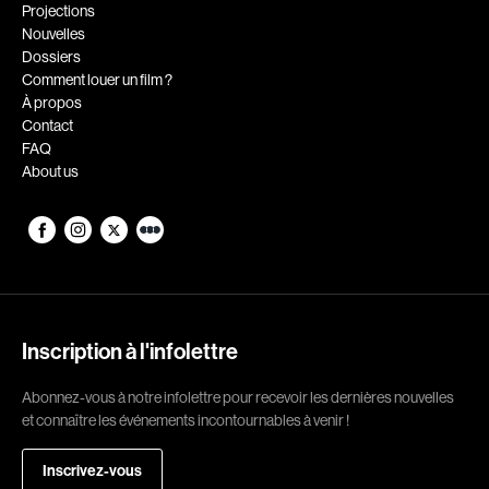
Romantiques
Science-fiction
Projections
Nouvelles
Sports
Thrillers
Dossiers
Western
Comment louer un film ?
À propos
Décennies
Contact
FAQ
1920
1930
About us
1940
1950
1960
1970
1980
1990
2000
2010
2020
Inscription à l'infolettre
Réalisateur
Abonnez-vous à notre infolettre pour recevoir les dernières nouvelles
et connaître les événements incontournables à venir !
(Daniel Grou) Podz
Absa Moussa Sene
Adam Camil
Adam Mark
Inscrivez-vous