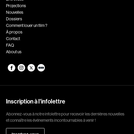
Projections
Romantiques
Science-fiction
Nouvelles
Sports
Thrillers
Dossiers
Comment louer un film ?
Western
À propos
Contact
Décennies
FAQ
About us
1920
1930
1940
1950
1960
1970
1980
1990
2000
2010
Inscription à l'infolettre
2020
Abonnez-vous à notre infolettre pour recevoir les dernières nouvelles
Réalisateur
et connaître les événements incontournables à venir !
(Daniel Grou) Podz
Absa Moussa Sene