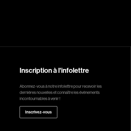
Réalisateur
(Daniel Grou) Po
Adam Camil
Adams Dominiqu
Albernhe Trembl
Aliassa Babek
Allard Gabriel
Inscription à l'infolettre
Allen Jeremy Pete
Abonnez-vous à notre infolettre pour recevoir les
Almond Paul
dernières nouvelles et connaître les événements
André G. Laurain
incontournables à venir !
Angrignon Yves
Inscrivez-vous
Antaki Joseph
Arango Juan And