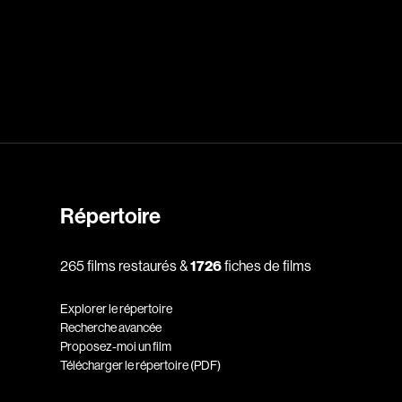
dz
Absa Moussa Sene
Adam Mark
e
Alacchi Carlo
ay Édouard
Albert Geneviève
Alkhalidey Adib
Allard Geneviève
Répertoire
r
Alleyn Jennifer
265 films restaurés &
1726
fiches de films
Anderson Michael
e
Angers Richard
Explorer le répertoire
Annaud Jean-Jacques
Recherche avancée
Proposez-moi un film
Anthian Pierre
Télécharger le répertoire (PDF)
rés
Arcand Paul