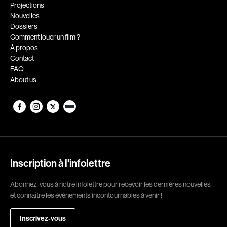
Romantiques
Science-fiction
Projections
Nouvelles
Sports
Thrillers
Dossiers
Western
Comment louer un film ?
À propos
Décennies
Contact
FAQ
1920
1930
About us
1940
1950
1960
1970
1980
1990
2000
2010
2020
Inscription à l'infolettre
Réalisateur
Abonnez-vous à notre infolettre pour recevoir les dernières nouvelles
et connaître les événements incontournables à venir !
(Daniel Grou) Podz
Absa Moussa Sene
Adam Camil
Adam Mark
Inscrivez-vous