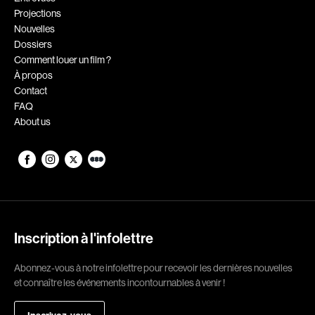
Projections
Romantiques
Science-fiction
Nouvelles
Sports
Thrillers
Dossiers
Comment louer un film ?
Western
À propos
Contact
Décennies
FAQ
About us
1920
1930
1940
1950
1960
1970
1980
1990
2000
2010
Inscription à l'infolettre
2020
Abonnez-vous à notre infolettre pour recevoir les dernières nouvelles
Réalisateur
et connaître les événements incontournables à venir !
(Daniel Grou) Podz
Absa Moussa Sene