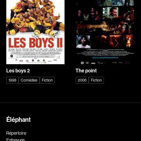
Explorer par
Genres
Action
Amateurs
Animation
Art
Aventure
Biographiques
Comédies
Comédies musicales
Les boys 2
The point
Documentaires
Drames
1998
Comédies
Fiction
2006
Fiction
Érotiques
Étudiants
Famille
Fantastiques
Fiction
Guerre
Éléphant
Historiques
Horreur
Recherche par mots-clés
Indépendants
Jeunesse
Films, personnes, entrevues, bandes annonces ...
Répertoire
Musicaux
Policiers
Entrevues