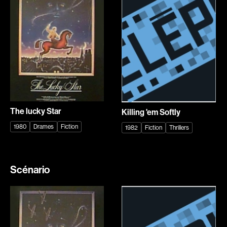
Explorer par
Genres
Action
Amateurs
Animation
Art
Aventure
Biographiques
Comédies
Comédies musicales
The lucky Star
Killing 'em Softly
Documentaires
Drames
1980
Drames
Fiction
1982
Fiction
Thrillers
Érotiques
Étudiants
Famille
Fantastiques
Fiction
Guerre
Scénario
Historiques
Horreur
Indépendants
Jeunesse
Musicaux
Policiers