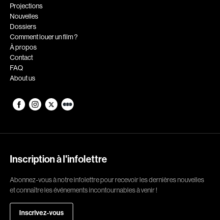
Romantiques
Science-fiction
Projections
Nouvelles
Sports
Thrillers
Dossiers
Western
Comment louer un film ?
À propos
Décennies
Contact
FAQ
1920
1930
About us
1940
1950
1960
1970
1980
1990
2000
2010
2020
Inscription à l'infolettre
Réalisateur
Abonnez-vous à notre infolettre pour recevoir les dernières nouvelles
et connaître les événements incontournables à venir !
(Daniel Grou) Podz
Absa Moussa Sene
Adam Camil
Adam Mark
Inscrivez-vous